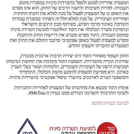
המעסיק אחריות למנוע ולטפל בהטרדות מיניות במסגרת מקום
העבודה. למרות חשיבותו והישגיו הרבים של החוק, הוא אינו מפרט
את האופן בו על המעסיק לפעול על מנת למלא את חובתו החוקית
ואחריותו הציבורית. על מנת למלא חלל זה ניסחתי במסגרת עבודתי
הקודמת באיגוד מרכזי הסיוע, בשיתוף מכון התקנים הישראלי
ובתמיכת משרד הכלכלה את הקוד הוולונטרי למניעת הטרדה מינית
במקום העבודה. הקוד מפרט ומנגיש את דרישות החוק והתקנות
ומסייע למעסיק לפעול באופן אפקטיבי ומיטבי ההולם את החוק ואת
הסטנדרט החברתי והעסקי החדש.
החזון העומד מאחורי הקוד הינו יצירת תרבות ארגונית מכבדת,
שוויונית ונקייה מהטרדות. הטמעת הקוד מקדמת את תחושת הביטחון
ושביעות הרצון של העובדות והעובדים, הלקוחות ושאר בעלי העניין
בארגון. היא מסייעת למעסיק להימנע מהנזק הכלכלי, התדמיתי
והמשפטי הנגרם לארגונים בהיעדר טיפול אפקטיבי בהטרדות מיניות.
אימוץ הקוד מבטא את מחויבותו של המעסיק לאחריות החברתית
ולשינוי התרבותי והארגוני הנדרש ממנו בעידן ה-MeToo#.
לכתבה בעיתון גלובס